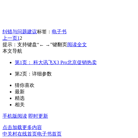
纠错与问题建议
标签：
电子书
上一页
1
2
提示：支持键盘“← →”键翻页
阅读全文
本文导航
第1页： 科大讯飞X3 Pro北京促销热卖
第2页：详细参数
猜你喜欢
最新
精选
相关
手机版阅读
即时更新
点击加载更多内容
中关村在线首页
电子书首页