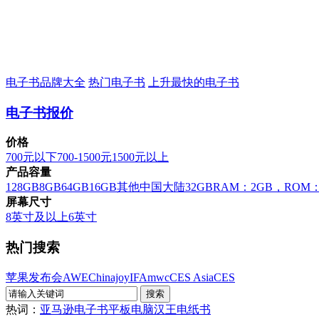
电子书品牌大全
热门电子书
上升最快的电子书
电子书报价
价格
700元以下
700-1500元
1500元以上
产品容量
128GB
8GB
64GB
16GB
其他
中国大陆
32GB
RAM：2GB，ROM：
屏幕尺寸
8英寸及以上
6英寸
热门搜索
苹果发布会
AWE
Chinajoy
IFA
mwc
CES Asia
CES
热词：
亚马逊电子书
平板电脑
汉王电纸书