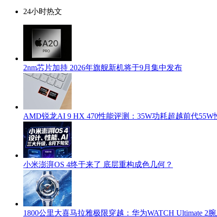
24小时热文
2nm芯片加持 2026年旗舰新机将于9月集中发布
AMD锐龙AI 9 HX 470性能评测：35W功耗超越前代55
小米澎湃OS 4终于来了 底层重构成色几何？
1800公里大喜马拉雅极限穿越：华为WATCH Ultimate 2